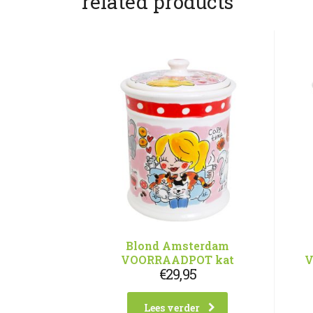
related products
Blond Amsterdam
VOORRAADPOT kat
V
€
29,95
Lees verder