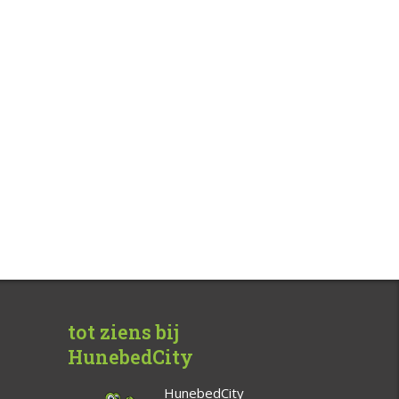
tot ziens bij
HunebedCity
HunebedCity