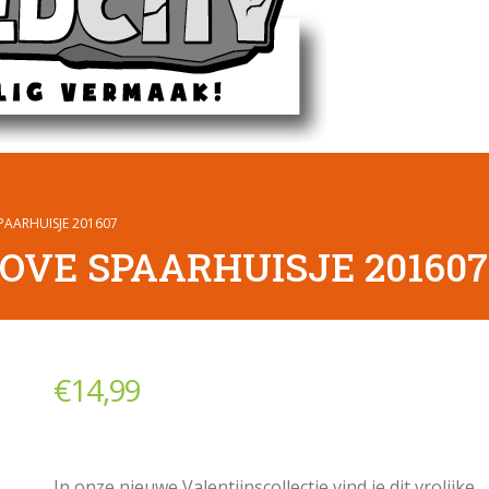
PAARHUISJE 201607
LOVE SPAARHUISJE 201607
€
14,99
In onze nieuwe Valentijnscollectie vind je dit vrolijke