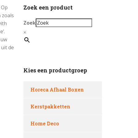
Zoek een product
. Op
 zoals
Zoek
ith
e’.
×
jouw
 uit de
Kies een productgroep
Horeca Afhaal Boxen
Kerstpakketten
Home Deco