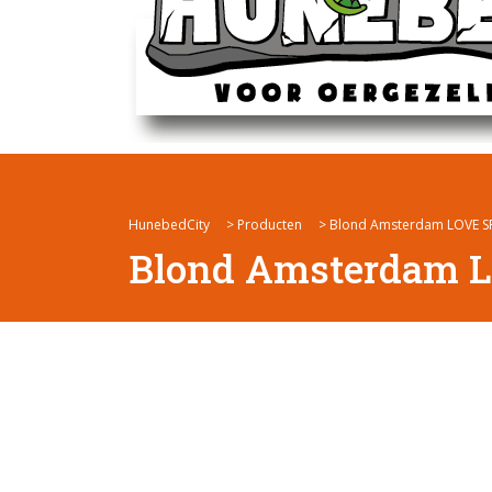
HunebedCity
>
Producten
>
Blond Amsterdam LOVE S
Blond Amsterdam 