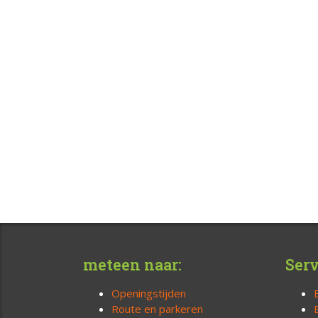
meteen naar:
Serv
Openingstijden
Route en parkeren