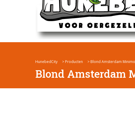
HunebedCity
>
Producten
>
Blond Amsterdam Minimok
Blond Amsterdam M