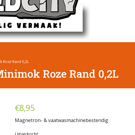
 Roze Rand 0,2L
inimok Roze Rand 0,2L
€
8,95
Magnetron- & vaatwasmachinebestendig
Uitverkocht