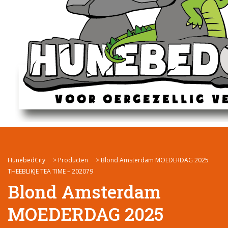
HunebedCity
>
Producten
>
Blond Amsterdam MOEDERDAG 2025
THEEBLIKJE TEA TIME – 202079
Blond Amsterdam
MOEDERDAG 2025