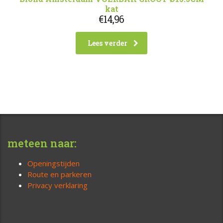
kat
€
14,96
Lees verder
meteen naar:
Openingstijden
Route en parkeren
Privacy verklaring