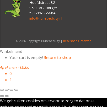
Hoofdstraat 32
9531 AG Borger
t. 0599-855684
info@hunebedcity.nl
© 2026 Copyright HunebedCity |
Realisatie Getaweb
Winkelmand
Your cart is empty!
Return to shop
Afrekenen
-
€0,00
0
1
We gebruiken cookies om ervoor te zorgen dat onze