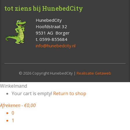
tot ziens bij HunebedCity
HunebedCity
Hoofdstraat 32
9531 AG Borger
t. 0599-855684
info@hunebedcity.nl
© 2026 Copyright HunebedCity |
Realisatie Getaweb
Winkelmand
Your cart is empty!
Return to shop
Afrekenen
-
€0,00
0
1