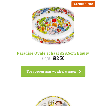
AANBIEDING!
Paradise Ovale schaal ø28,5cm Blauw
Oorspronkelijke
Huidige
€
12,50
€
19,95
prijs
prijs
was:
is:
€19,95.
€12,50.
Toevoegen aan winkelwagen