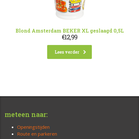
Blond Amsterdam BEKER XL geslaagd 0,5L
€
12,99
Lees verder
meteen naar:
Openingstijden
Route en parkeren