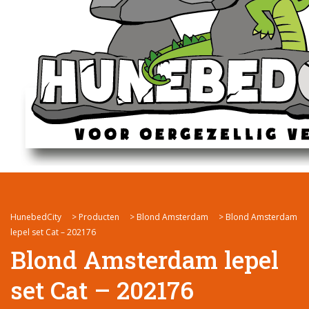
HunebedCity
>
Producten
>
Blond Amsterdam
>
Blond Amsterdam
lepel set Cat – 202176
Blond Amsterdam lepel
set Cat – 202176