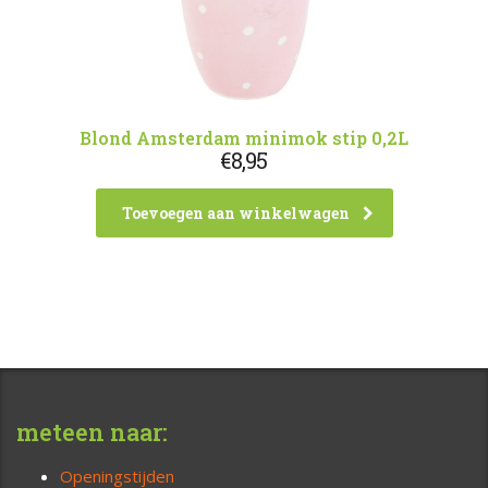
Blond Amsterdam minimok stip 0,2L
€
8,95
Toevoegen aan winkelwagen
meteen naar:
Openingstijden