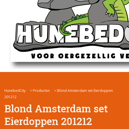
HunebedCity
>
Producten
>
Blond Amsterdam set Eierdoppen
201212
Blond Amsterdam set
Eierdoppen 201212