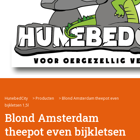
HunebedCity
>
Producten
>
Blond Amsterdam theepot even
bijkletsen 1,5l
Blond Amsterdam
theepot even bijkletsen