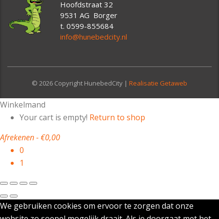
Hoofdstraat 32
9531 AG Borger
t. 0599-855684
info@hunebedcity.nl
© 2026 Copyright HunebedCity |
Realisatie Getaweb
Winkelmand
Your cart is empty!
Return to shop
Afrekenen
-
€0,00
0
1
We gebruiken cookies om ervoor te zorgen dat onze
website zo soepel mogelijk draait. Als je doorgaat met het