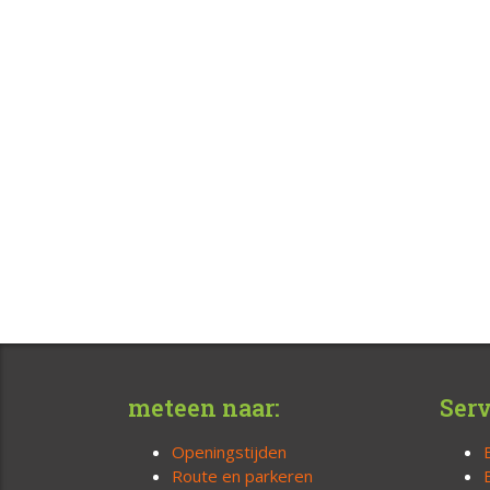
meteen naar:
Serv
Openingstijden
Route en parkeren