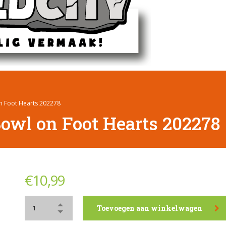
 Foot Hearts 202278
wl on Foot Hearts 202278
€
10,99
Toevoegen aan winkelwagen