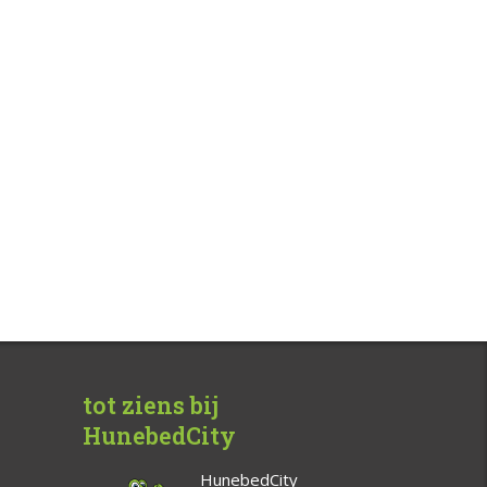
tot ziens bij
HunebedCity
HunebedCity