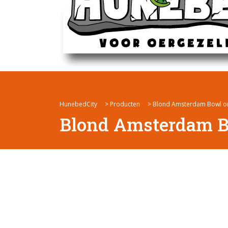
HunebedCity
>
Producten
>
Blond Amsterdam Bowl on
Blond Amsterdam Bo