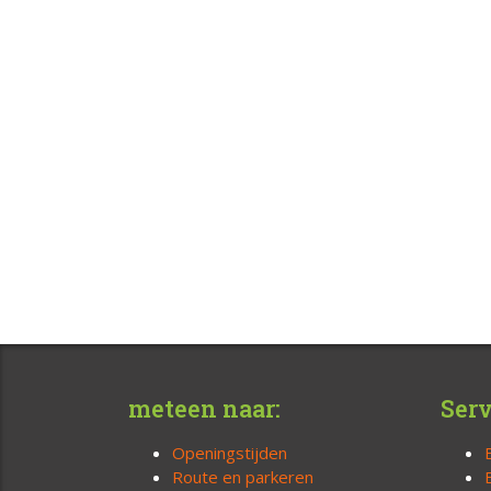
meteen naar:
Serv
Openingstijden
Route en parkeren