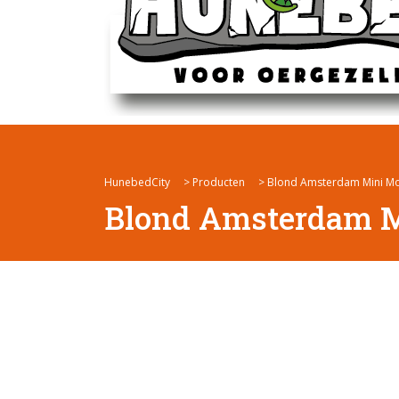
HunebedCity
>
Producten
>
Blond Amsterdam Mini Mo
Blond Amsterdam M