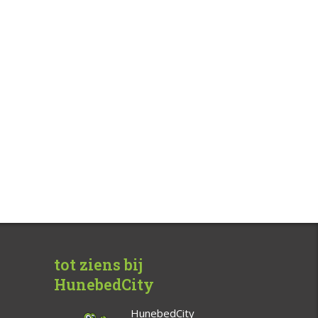
tot ziens bij
HunebedCity
HunebedCity