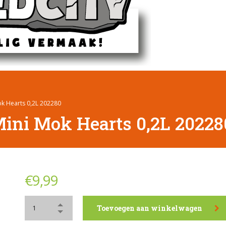
k Hearts 0,2L 202280
ini Mok Hearts 0,2L 20228
€
9,99
Toevoegen aan winkelwagen