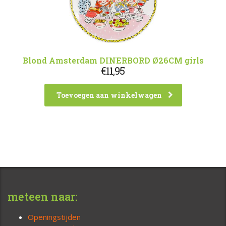
Blond Amsterdam DINERBORD Ø26CM girls
€
11,95
Toevoegen aan winkelwagen
meteen naar:
Openingstijden