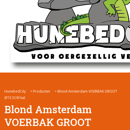
HunebedCity
>
Producten
>
Blond Amsterdam VOERBAK GROOT
Ø15.5CM kat
Blond Amsterdam
VOERBAK GROOT