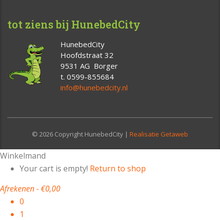
tot ziens bij HunebedCity
HunebedCity
Hoofdstraat 32
9531 AG Borger
t. 0599-855684
info@hunebedcity.nl
© 2026 Copyright HunebedCity |
Realisatie Getaweb
Winkelmand
Your cart is empty!
Return to shop
Afrekenen
-
€0,00
0
1