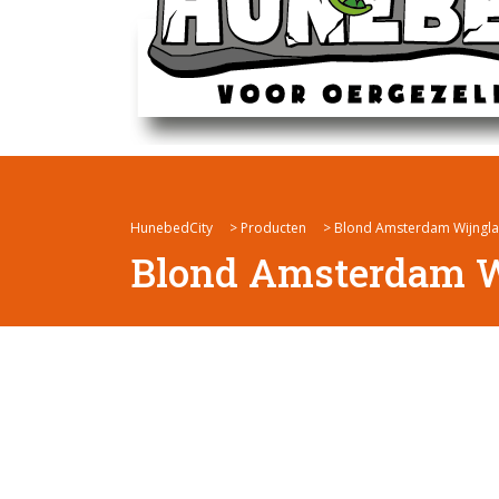
HunebedCity
>
Producten
>
Blond Amsterdam Wijngl
Blond Amsterdam W