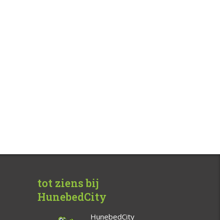
tot ziens bij
HunebedCity
HunebedCity