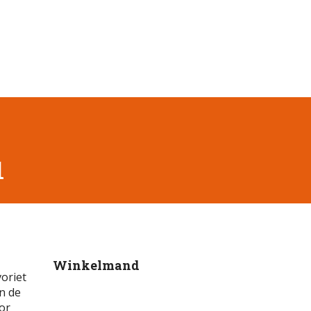
1
Winkelmand
voriet
jn de
or