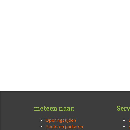
meteen naar:
Serv
Openingstijden
Route en parkeren