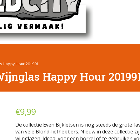
as Happy Hour 201991
ijnglas Happy Hour 20199
€
9,99
De collectie Even Bijkletsen is nog steeds de grote fa
van vele Blond-liefhebbers. Nieuw in deze collectie zi
wijnglazen. Ideaal voor een borrel of te gebruiken vo