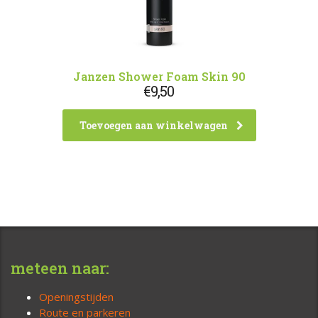
Janzen Shower Foam Skin 90
€
9,50
Toevoegen aan winkelwagen
meteen naar:
Openingstijden
Route en parkeren