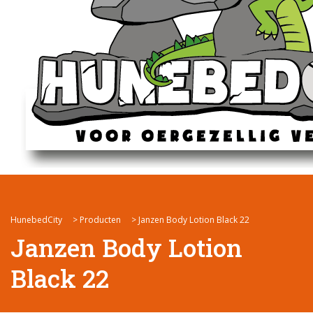
HunebedCity
>
Producten
>
Janzen Body Lotion Black 22
Janzen Body Lotion
Black 22