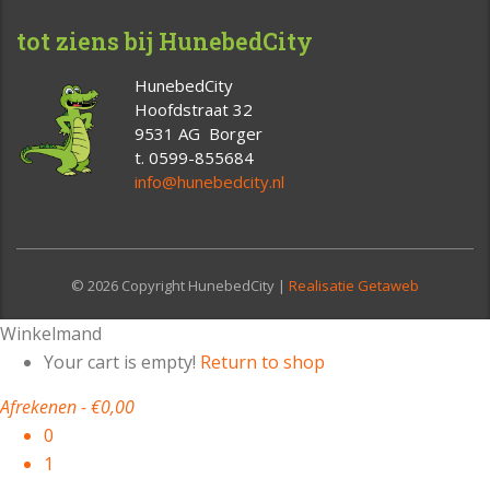
tot ziens bij HunebedCity
HunebedCity
Hoofdstraat 32
9531 AG Borger
t. 0599-855684
info@hunebedcity.nl
© 2026 Copyright HunebedCity |
Realisatie Getaweb
Winkelmand
Your cart is empty!
Return to shop
Afrekenen
-
€0,00
0
1