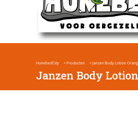
HunebedCity
>
Producten
>
Janzen Body Lotion Orang
Janzen Body Lotion