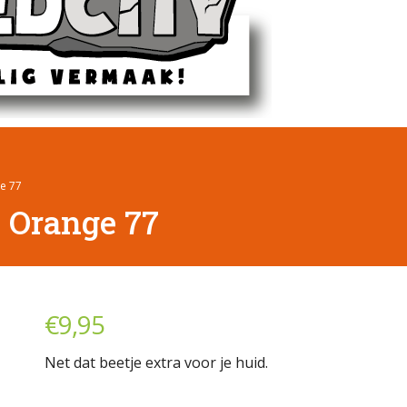
e 77
 Orange 77
€
9,95
Net dat beetje extra voor je huid.