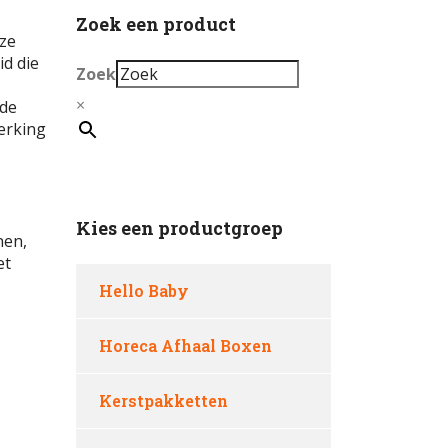
Zoek een product
eze
d die
Zoek
×
 de
erking
Kies een productgroep
nen,
et
Hello Baby
Horeca Afhaal Boxen
Kerstpakketten