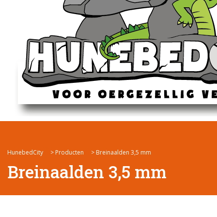
HunebedCity
>
Producten
>
Breinaalden 3,5 mm
Breinaalden 3,5 mm