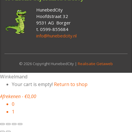
HunebedCity
Hoofdstraat 32
9531 AG Borger
t. 0599-855684
info@hunebedcity.nl
© 2026 Copyright HunebedCity |
Realisatie Getaweb
Winkelmand
Your cart is empty!
Return to shop
Afrekenen
-
€0,00
0
1