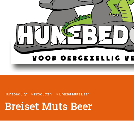
HunebedCity
>
Producten
>
Breiset Muts Beer
Breiset Muts Beer