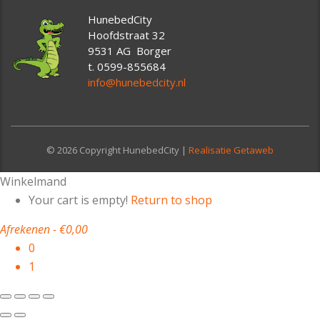
HunebedCity
Hoofdstraat 32
9531 AG Borger
t. 0599-855684
info@hunebedcity.nl
© 2026 Copyright HunebedCity |
Realisatie Getaweb
Winkelmand
Your cart is empty!
Return to shop
Afrekenen
-
€0,00
0
1