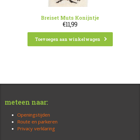
Breiset Muts Konijntje
€
11,99
Toevoegen aan winkelwagen
meteen naar:
Openingstijden
Route en parkeren
Privacy verklaring