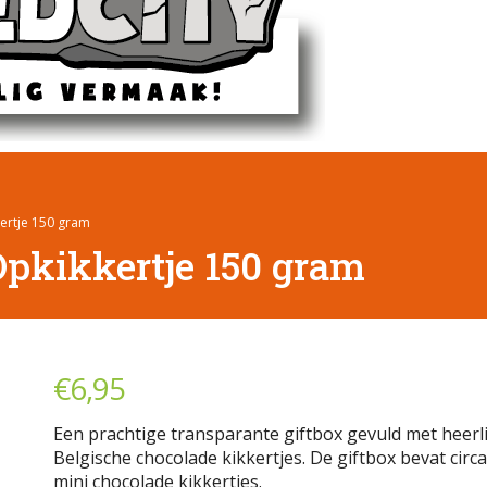
kertje 150 gram
Opkikkertje 150 gram
€
6,95
Een prachtige transparante giftbox gevuld met heerli
Belgische chocolade kikkertjes. De giftbox bevat circa
mini chocolade kikkertjes.