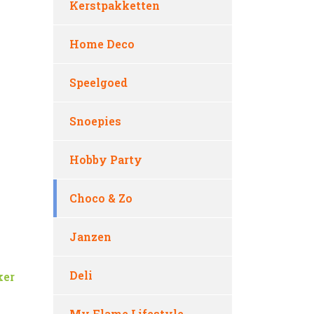
Kerstpakketten
Home Deco
Speelgoed
Snoepies
Hobby Party
Choco & Zo
Janzen
Deli
ker
My Flame Lifestyle