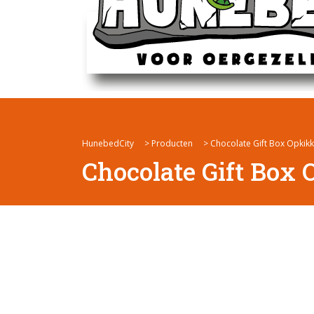
HunebedCity
>
Producten
>
Chocolate Gift Box Opkik
Chocolate Gift Box 