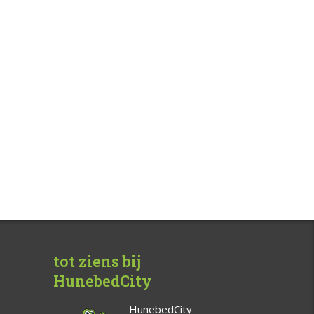
tot ziens bij
HunebedCity
HunebedCity