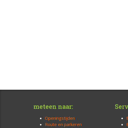
meteen naar:
Serv
Openingstijden
Route en parkeren