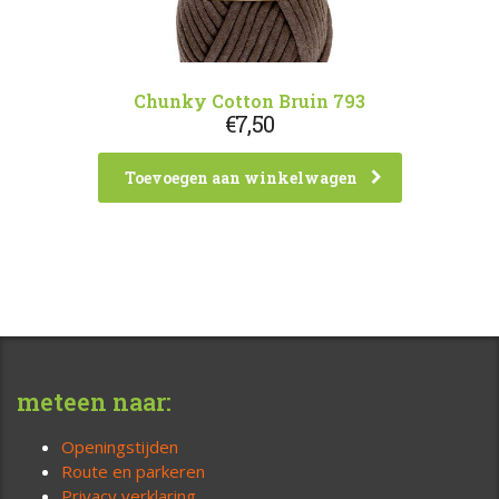
Chunky Cotton Bruin 793
€
7,50
Toevoegen aan winkelwagen
meteen naar:
Openingstijden
Route en parkeren
Privacy verklaring