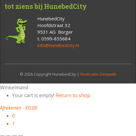
tot ziens bij HunebedCity
HunebedCity
Hoofdstraat 32
9531 AG Borger
t. 0599-855684
info@hunebedcity.nl
© 2026 Copyright HunebedCity |
Realisatie Getaweb
Winkelmand
Your cart is empty!
Return to shop
Afrekenen
-
€0,00
0
1