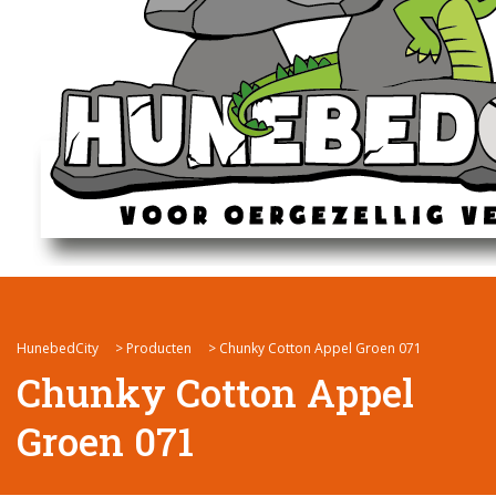
HunebedCity
>
Producten
>
Chunky Cotton Appel Groen 071
Chunky Cotton Appel
Groen 071