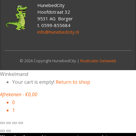
HunebedCity
Hoofdstraat 32
9531 AG Borger
t. 0599-855684
info@hunebedcity.nl
© 2026 Copyright HunebedCity |
Realisatie Getaweb
Winkelmand
Your cart is empty!
Return to shop
Afrekenen
-
€0,00
0
1