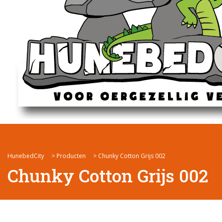
HunebedCity
>
Producten
>
Chunky Cotton Grijs 002
Chunky Cotton Grijs 002