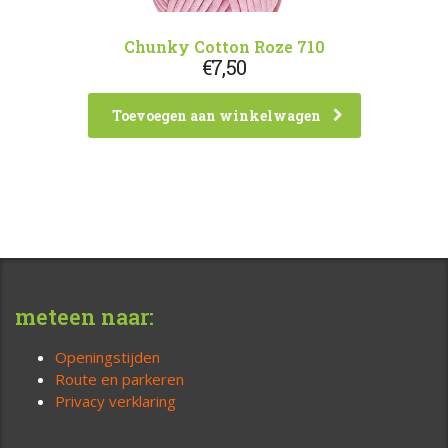
Chunky Cotton Roze 710
€
7,50
Toevoegen aan winkelwagen
meteen naar:
Openingstijden
Route en parkeren
Privacy verklaring