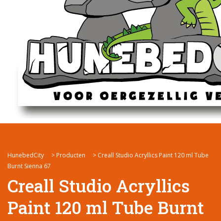
HunebedCity
>
Producten
>
Creall Studio Acryllics Paint 120 ml Tube
Burnt Sienna 67
Creall Studio Acryllics
Paint 120 ml Tube Burnt