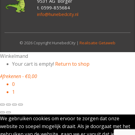
9531 AG Borger
t. 0599-855684
info@hunebedcity.nl
© 2026 Copyright HunebedCity |
Realisatie Getaweb
Winkelmand
Your cart is empty!
Return to shop
Afrekenen
-
€0,00
0
1
We gebruiken cookies om ervoor te zorgen dat onze
website zo soepel mogelijk draait. Als je doorgaat met het
gebruiken van de website, gaan we er vanuit dat je ermee