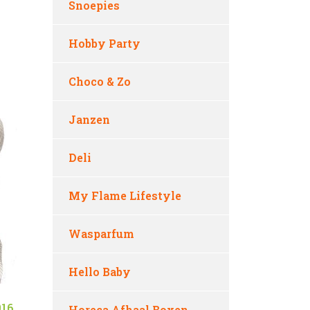
Snoepies
Hobby Party
Choco & Zo
Janzen
Deli
My Flame Lifestyle
Wasparfum
Hello Baby
016
Horeca Afhaal Boxen