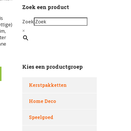
Zoek een product
is
Zoek
ttige)
×
im,
ter
nne
Kies een productgroep
Kerstpakketten
Home Deco
Speelgoed