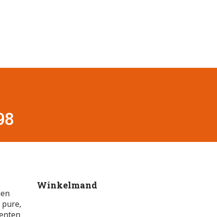
98
Winkelmand
een
n pure,
enten