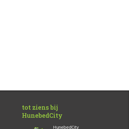
tot ziens bij
HunebedCity
HunebedCity