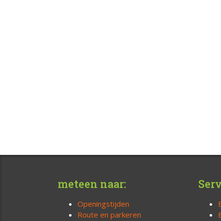
meteen naar:
Serv
Openingstijden
Route en parkeren