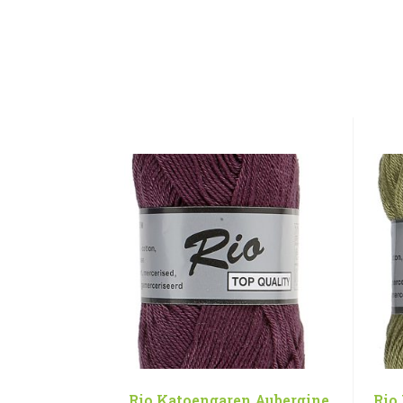
Rio Katoengaren Aubergine
Rio