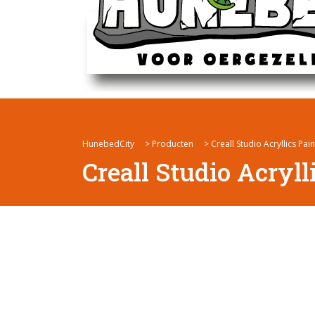
HunebedCity
>
Producten
>
Creall Studio Acryllics Pa
Creall Studio Acryll