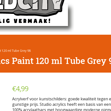
int 120 ml Tube Grey 98
ics Paint 120 ml Tube Grey 
€
4,99
Acrylverf voor kunstschilders: goede kwaliteit tegen 
gunstige prijs. Studio acrylics heeft een basis van ee
100% acrylaathars met hoogwaardige moderne pigm