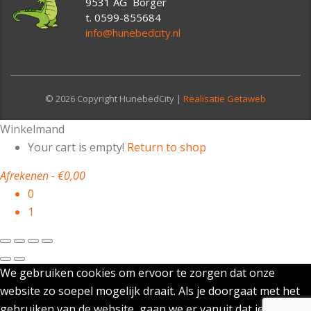
9531 AG Borger
t. 0599-855684
info@hunebedcity.nl
© 2026 Copyright HunebedCity |
Realisatie Getaweb
Winkelmand
Your cart is empty!
Return to shop
Afrekenen
-
€0,00
0
1
We gebruiken cookies om ervoor te zorgen dat onze
website zo soepel mogelijk draait. Als je doorgaat met het
gebruiken van de website, gaan we er vanuit dat je ermee