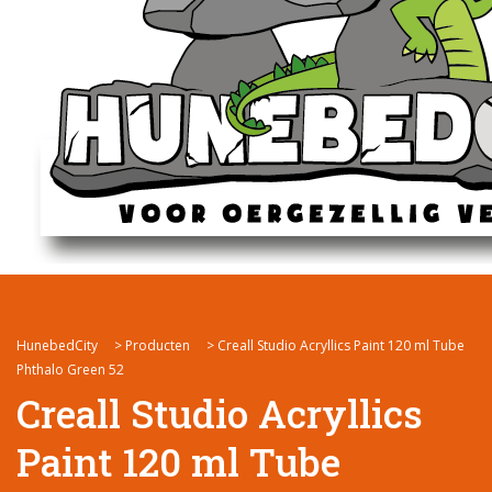
HunebedCity
>
Producten
>
Creall Studio Acryllics Paint 120 ml Tube
Phthalo Green 52
Creall Studio Acryllics
Paint 120 ml Tube