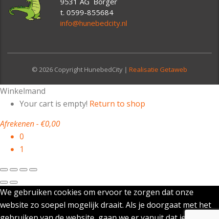
9531 AG Borger
t. 0599-855684
info@hunebedcity.nl
© 2026 Copyright HunebedCity |
Realisatie Getaweb
Winkelmand
Your cart is empty!
Return to shop
Afrekenen
-
€0,00
0
1
We gebruiken cookies om ervoor te zorgen dat onze
website zo soepel mogelijk draait. Als je doorgaat met het
gebruiken van de website, gaan we er vanuit dat je ermee