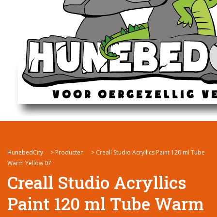
HunebedCity
>
Producten
>
Creall Studio Acryllics Paint 120 ml Tube
Warm Yellow 07
Creall Studio Acryllics
Paint 120 ml Tube Warm