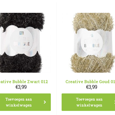
eative Bubble Zwart 012
Creative Bubble Goud 0
€
3,99
€
3,99
Toevoegen aan
Toevoegen aan
winkelwagen
winkelwagen