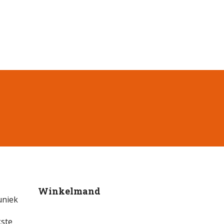
Winkelmand
uniek
kste