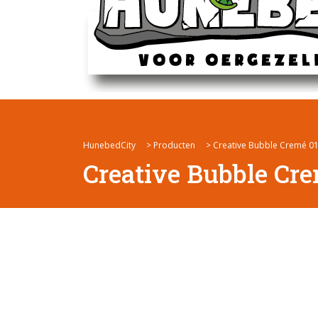
HunebedCity
>
Producten
>
Creative Bubble Cremé 0
Creative Bubble Cr