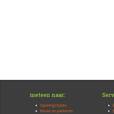
meteen naar:
Serv
Openingstijden
Route en parkeren