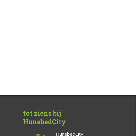
tot ziens bij
HunebedCity
HunebedCity