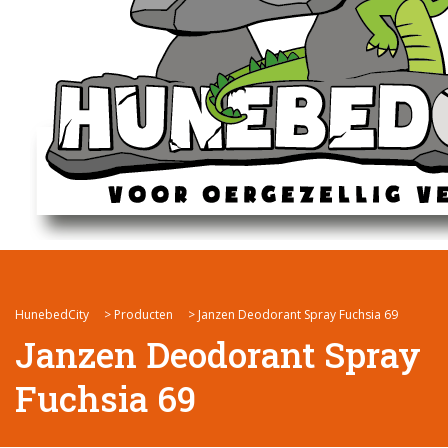
HunebedCity
>
Producten
>
Janzen Deodorant Spray Fuchsia 69
Janzen Deodorant Spray
Fuchsia 69