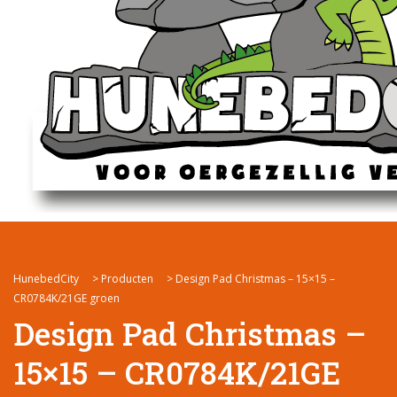
HunebedCity
>
Producten
>
Design Pad Christmas – 15×15 –
CR0784K/21GE groen
Design Pad Christmas –
15×15 – CR0784K/21GE