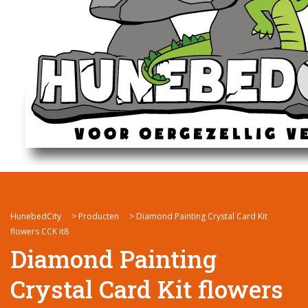
HunebedCity
>
Producten
>
Diamond Painting Crystal Card Kit
flowers CCK it8
Diamond Painting
Crystal Card Kit flowers