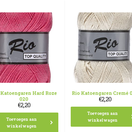
 Katoengaren Hard Roze
Rio Katoengaren Cremé 
€
2,20
020
€
2,20
Toevoegen aan
Toevoegen aan
winkelwagen
winkelwagen