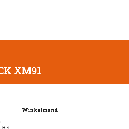
CCK XM91
Winkelmand
n
. Het