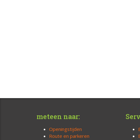
meteen naar:
Serv
Openingstijden
Route en parkeren