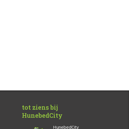
tot ziens bij
HunebedCity
HunebedCity