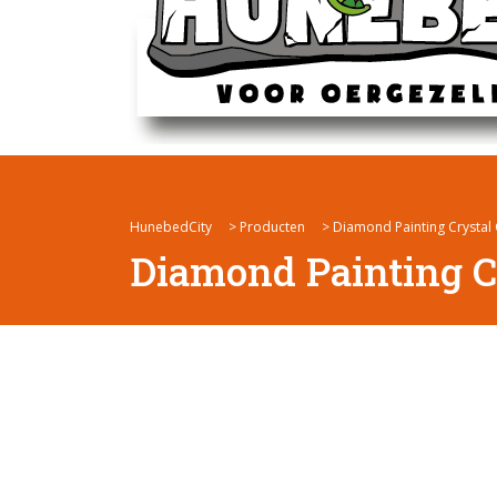
HunebedCity
>
Producten
>
Diamond Painting Crystal
Diamond Painting C