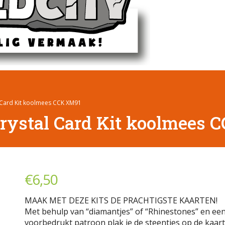
 Card Kit koolmees CCK XM91
rystal Card Kit koolmees 
€
6,50
MAAK MET DEZE KITS DE PRACHTIGSTE KAARTEN!
Met behulp van “diamantjes” of “Rhinestones” en ee
voorbedrukt patroon plak je de steentjes op de kaart