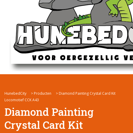
HunebedCity
>
Producten
>
Diamond Painting Crystal Card Kit
Locomotief CCK A43
Diamond Painting
Crystal Card Kit