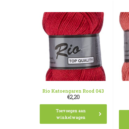
Rio Katoengaren Rood 043
€
2,20
Toevoegen aan
winkelwagen