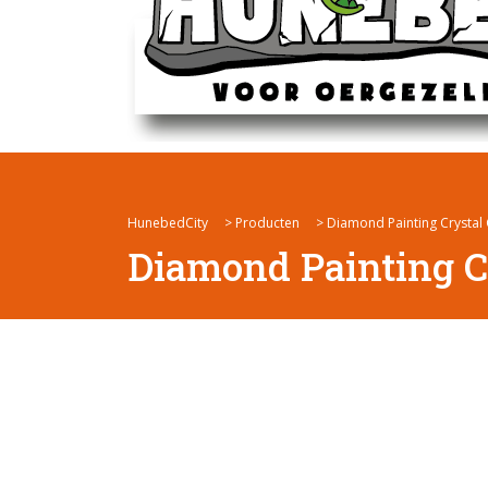
HunebedCity
>
Producten
>
Diamond Painting Crystal 
Diamond Painting Cr