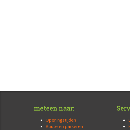
meteen naar:
Serv
Openingstijden
Route en parkeren