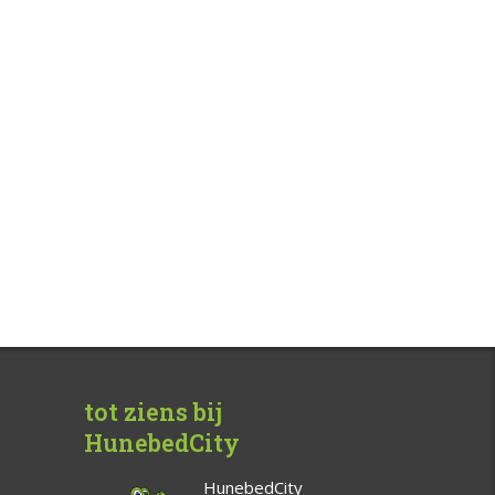
tot ziens bij
HunebedCity
HunebedCity