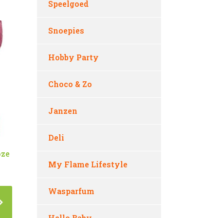
Speelgoed
Snoepies
Hobby Party
Choco & Zo
Janzen
Deli
oze
My Flame Lifestyle
Wasparfum
Hello Baby