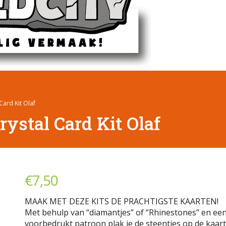
Card Kit Olaf
ystal Card Kit Olaf
€
7,50
MAAK MET DEZE KITS DE PRACHTIGSTE KAARTEN!
Met behulp van “diamantjes” of “Rhinestones” en ee
voorbedrukt patroon plak je de steentjes op de kaart