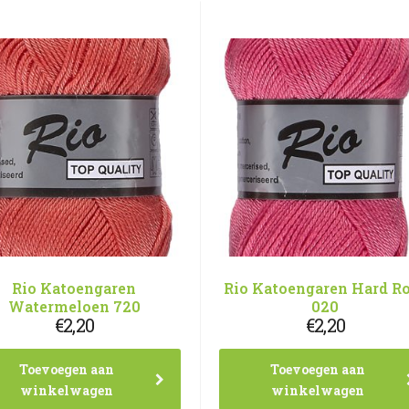
Rio Katoengaren
Rio Katoengaren Hard R
Watermeloen 720
020
€
2,20
€
2,20
Toevoegen aan
Toevoegen aan
winkelwagen
winkelwagen