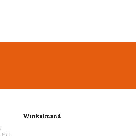
Winkelmand
n
. Het