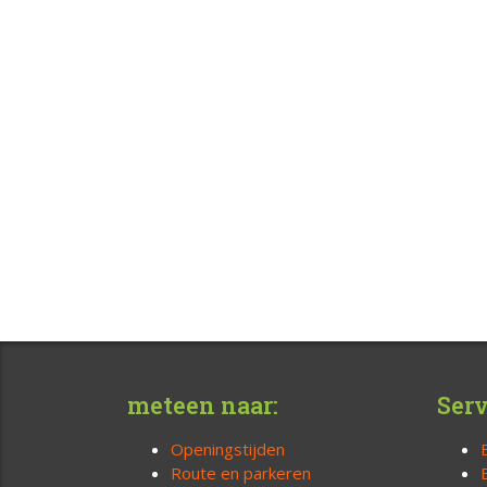
meteen naar:
Serv
Openingstijden
Route en parkeren