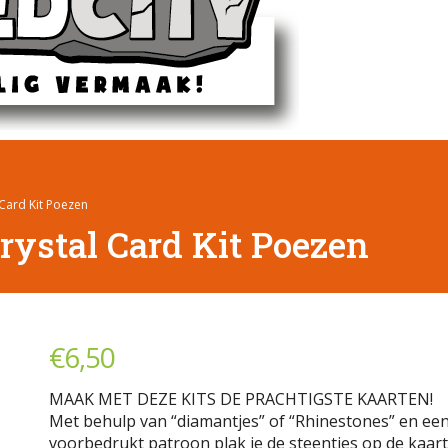
Card Kit Poezen
rystal Card Kit Poezen
€
6,50
MAAK MET DEZE KITS DE PRACHTIGSTE KAARTEN!
Met behulp van “diamantjes” of “Rhinestones” en ee
voorbedrukt patroon plak je de steentjes op de kaart