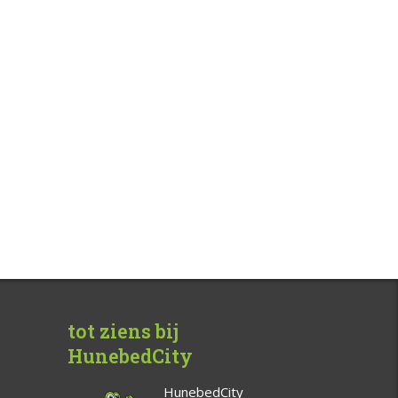
tot ziens bij
HunebedCity
HunebedCity