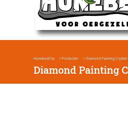
HunebedCity
>
Producten
>
Diamond Painting Crystal 
Diamond Painting C