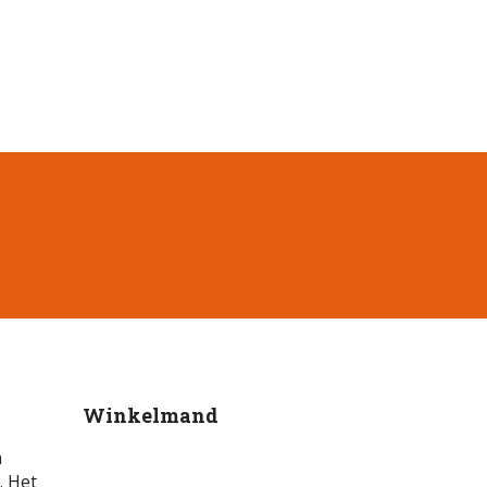
Winkelmand
n
. Het