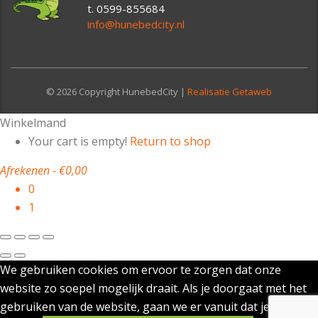
t. 0599-855684
info@hunebedcity.nl
© 2026 Copyright HunebedCity |
Realisatie Getaweb
Winkelmand
Your cart is empty!
Return to shop
Afrekenen
-
€0,00
0
1
We gebruiken cookies om ervoor te zorgen dat onze
website zo soepel mogelijk draait. Als je doorgaat met het
gebruiken van de website, gaan we er vanuit dat je ermee