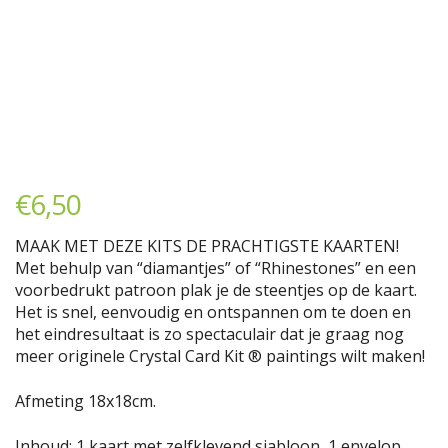
€
6,50
MAAK MET DEZE KITS DE PRACHTIGSTE KAARTEN!
Met behulp van “diamantjes” of “Rhinestones” en een
voorbedrukt patroon plak je de steentjes op de kaart.
Het is snel, eenvoudig en ontspannen om te doen en
het eindresultaat is zo spectaculair dat je graag nog
meer originele Crystal Card Kit ® paintings wilt maken!
Afmeting 18x18cm.
Inhoud: 1 kaart met zelfklevend sjabloon, 1 envelop,