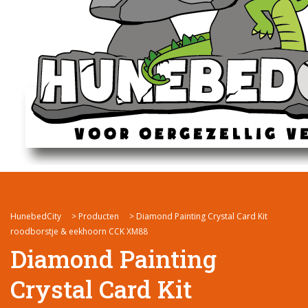
HunebedCity
>
Producten
>
Diamond Painting Crystal Card Kit
roodborstje & eekhoorn CCK XM88
Diamond Painting
Crystal Card Kit