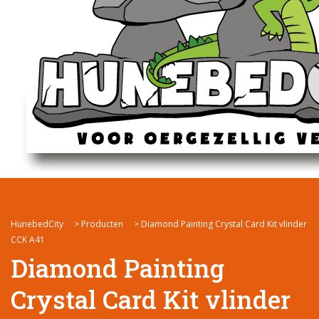
HunebedCity
>
Producten
>
Diamond Painting Crystal Card Kit vlinder
CCK A41
Diamond Painting
Crystal Card Kit vlinder