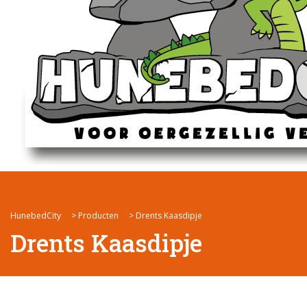
HunebedCity
>
Producten
>
Drents Kaasdipje
Drents Kaasdipje