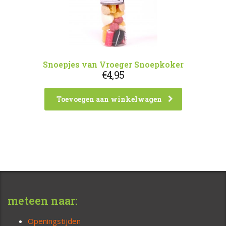
Snoepjes van Vroeger Snoepkoker
€
4,95
Toevoegen aan winkelwagen
meteen naar:
Openingstijden