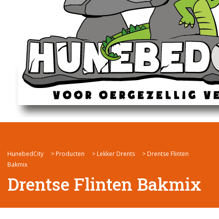
HunebedCity
>
Producten
>
Lekker Drents
>
Drentse Flinten
Bakmix
Drentse Flinten Bakmix