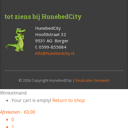
tot ziens bij HunebedCity
HunebedCity
Hoofdstraat 32
9531 AG Borger
t. 0599-855684
info@hunebedcity.nl
© 2026 Copyright HunebedCity |
Realisatie Getaweb
Winkelmand
Your cart is empty!
Return to shop
Afrekenen
-
€0,00
0
1