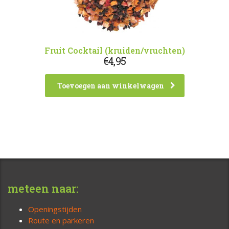
Fruit Cocktail (kruiden/vruchten)
€
4,95
Toevoegen aan winkelwagen
meteen naar:
Openingstijden
Route en parkeren