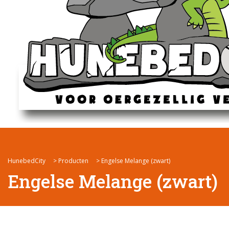
HunebedCity
>
Producten
>
Engelse Melange (zwart)
Engelse Melange (zwart)