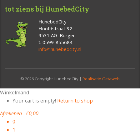
tot ziens bij HunebedCity
HunebedCity
Hoofdstraat 32
9531 AG Borger
t. 0599-855684
info@hunebedcity.nl
© 2026 Copyright HunebedCity |
Realisatie Getaweb
Winkelmand
Your cart is empty!
Return to shop
Afrekenen
-
€0,00
0
1