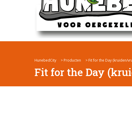
HunebedCity
>
Producten
>
Fit for the Day (kruiden/vr
Fit for the Day (kr