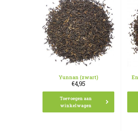
Yunnan (zwart)
En
€
4,95
Toevoegen aan
winkelwagen