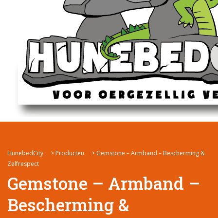
HunebedCity
>
Producten
>
Gemstone – Armband – Bescherming &
Zelfrespect
Gemstone – Armband –
Bescherming &