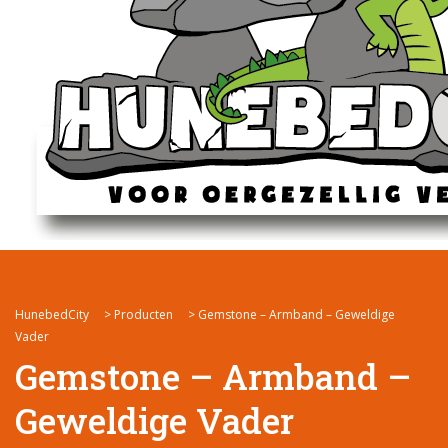
HunebedCity
>
Producten
>
Gemstone – Armband – Geweldige
Vader
Gemstone – Armband –
Geweldige Vader