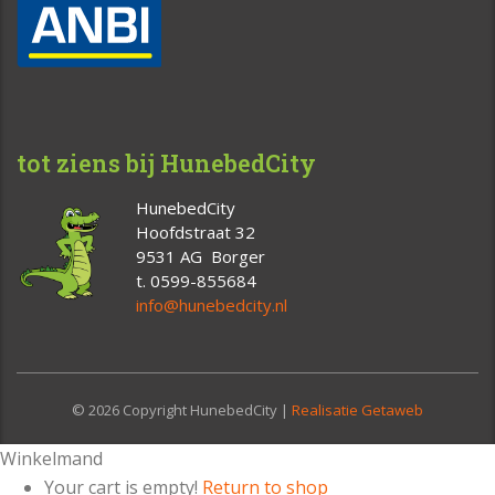
tot ziens bij HunebedCity
HunebedCity
Hoofdstraat 32
9531 AG Borger
t. 0599-855684
info@hunebedcity.nl
© 2026 Copyright HunebedCity |
Realisatie Getaweb
Winkelmand
Your cart is empty!
Return to shop