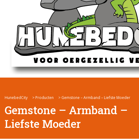
HunebedCity
>
Producten
>
Gemstone – Armband – Liefste Moeder
Gemstone – Armband –
Liefste Moeder