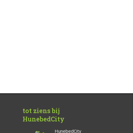
tot ziens bij
HunebedCity
HunebedCity