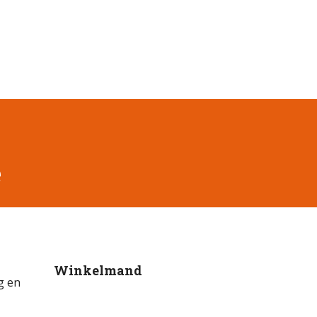
e
Winkelmand
g en