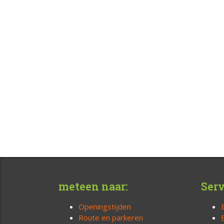
meteen naar:
Serv
Openingstijden
Route en parkeren