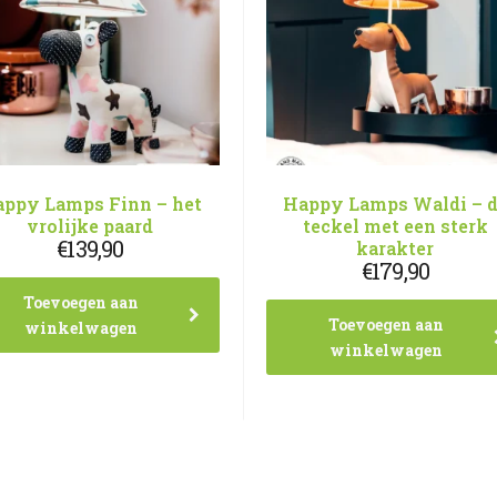
ppy Lamps Finn – het
Happy Lamps Waldi – 
vrolijke paard
teckel met een sterk
€
139,90
karakter
€
179,90
Toevoegen aan
Toevoegen aan
winkelwagen
winkelwagen