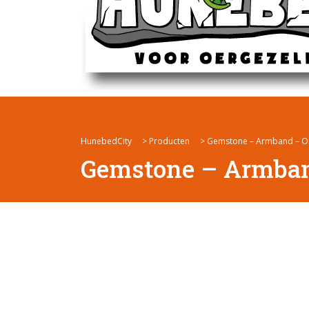
HunebedCity
>
Producten
>
Gemstone – Armband – O
Gemstone – Armban