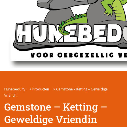
HunebedCity
>
Producten
>
Gemstone – Ketting – Geweldige
Vriendin
Gemstone – Ketting –
Geweldige Vriendin