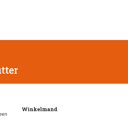
tter
Winkelmand
 een