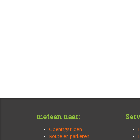
meteen naar:
Serv
Openingstijden
Route en parkeren