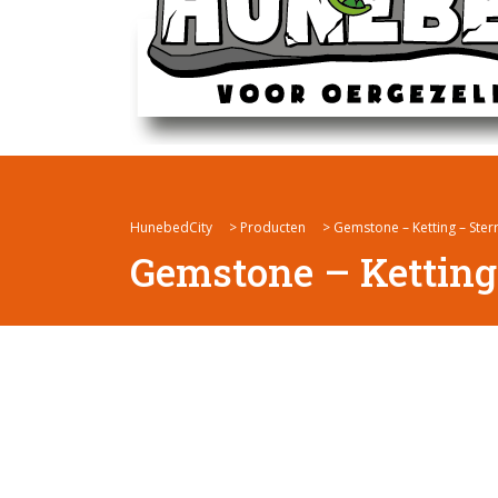
HunebedCity
>
Producten
>
Gemstone – Ketting – Ste
Gemstone – Ketting