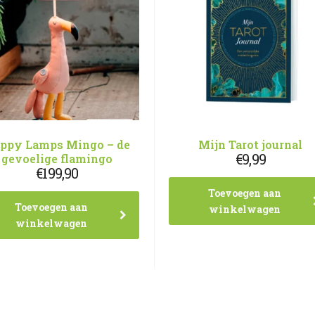
ppy Lamps Mingo – de
Mijn Tarot journal
€
9,99
gevoelige flamingo
€
199,90
Toevoegen aan
Toevoegen aan
winkelwagen
winkelwagen