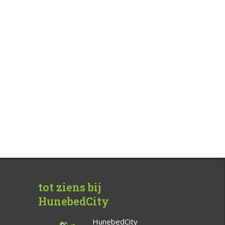
tot ziens bij
HunebedCity
HunebedCity