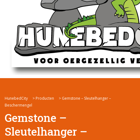
HunebedCity
>
Producten
>
Gemstone – Sleutelhanger –
Beschermengel
Gemstone –
Sleutelhanger –