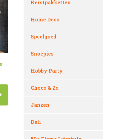
Kerstpakketten
Home Deco
Speelgoed
Snoepies
e
Hobby Party
Choco & Zo
Janzen
Deli
My Flame Lifestyle