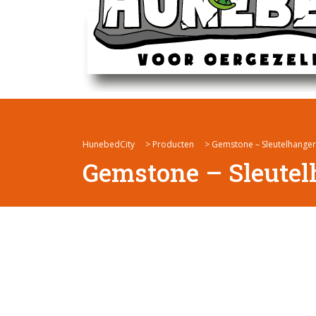
HunebedCity
>
Producten
>
Gemstone – Sleutelhanger
Gemstone – Sleutel