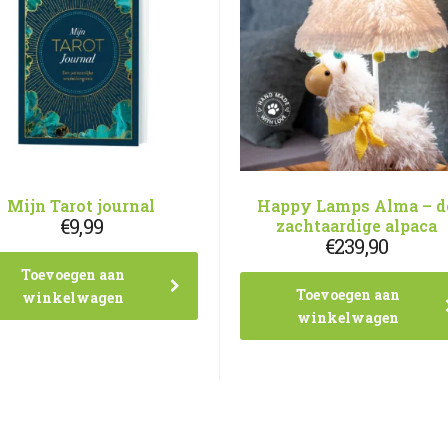
Mijn Tarot journal
Happy Lamps Alma – d
€
9,99
zachtaardige alpaca
€
239,90
Toevoegen aan
Toevoegen aan
winkelwagen
winkelwagen