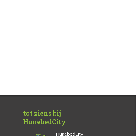
tot ziens bij
HunebedCity
HunebedCity