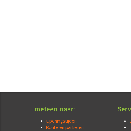
meteen naar:
Serv
Openingstijden
Route en parkeren