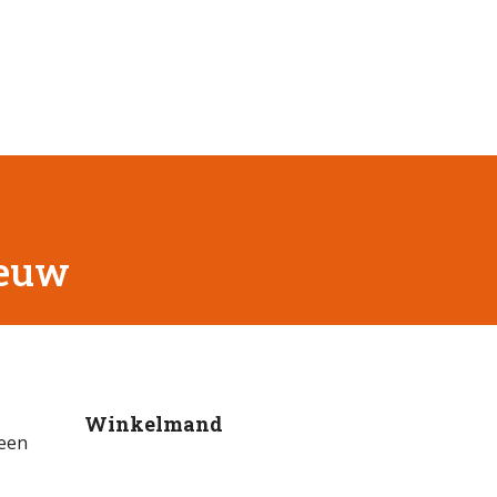
eeuw
Winkelmand
 een