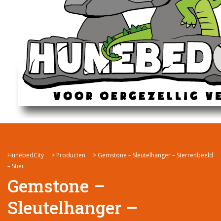
HunebedCity
>
Producten
>
Gemstone – Sleutelhanger – Sterrenbeeld
– Stier
Gemstone –
Sleutelhanger –