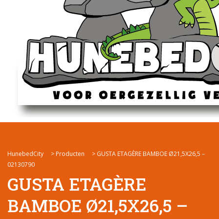
HunebedCity
>
Producten
>
GUSTA ETAGÈRE BAMBOE Ø21,5X26,5 –
02130790
GUSTA ETAGÈRE
BAMBOE Ø21,5X26,5 –