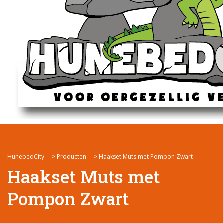
HunebedCity
>
Producten
>
Haakset Muts met Pompon Zwart
Haakset Muts met
Pompon Zwart