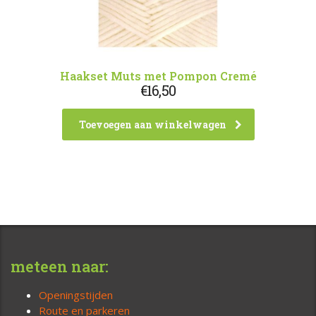
Haakset Muts met Pompon Cremé
€
16,50
Toevoegen aan winkelwagen
meteen naar:
Openingstijden
Route en parkeren