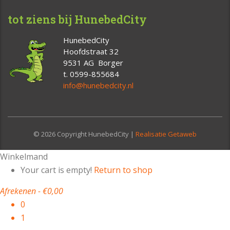
tot ziens bij HunebedCity
HunebedCity
Hoofdstraat 32
9531 AG Borger
t. 0599-855684
info@hunebedcity.nl
© 2026 Copyright HunebedCity |
Realisatie Getaweb
Winkelmand
Your cart is empty!
Return to shop
Afrekenen
-
€0,00
0
1