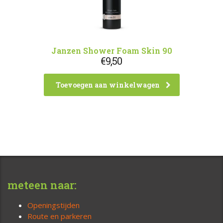
Janzen Shower Foam Skin 90
€
9,50
Toevoegen aan winkelwagen
meteen naar:
Openingstijden
Route en parkeren