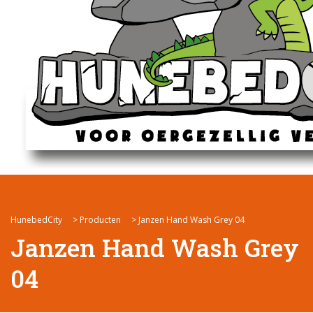
HunebedCity
>
Producten
>
Janzen Hand Wash Grey 04
Janzen Hand Wash Grey
04