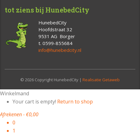
tot ziens bij HunebedCity
HunebedCity
Hoofdstraat 32
9531 AG Borger
t. 0599-855684
info@hunebedcity.nl
© 2026 Copyright HunebedCity |
Realisatie Getaweb
Winkelmand
Your cart is empty!
Return to shop
Afrekenen
-
€0,00
0
1