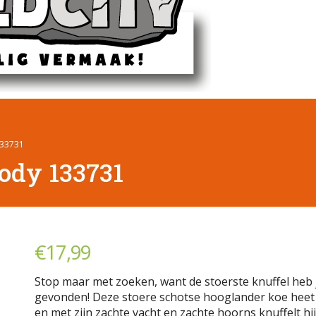
133731
ody 133731
€
17,99
Stop maar met zoeken, want de stoerste knuffel heb 
gevonden! Deze stoere schotse hooglander koe heet
en met zijn zachte vacht en zachte hoorns knuffelt hij