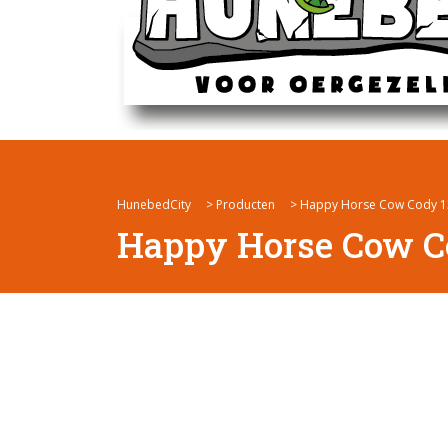
HunebedCity
>
Producten
>
Happy Horse Cow Cody 
Happy Horse Cow C