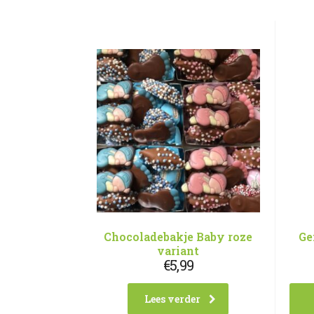
Chocoladebakje Baby roze
Ge
variant
€
5,99
Lees verder