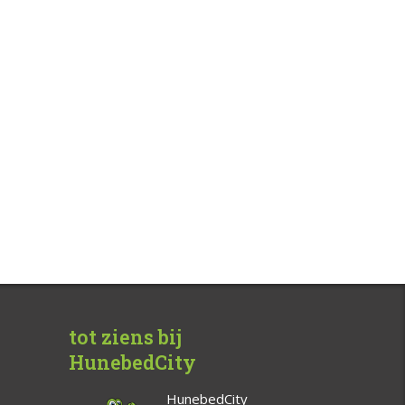
tot ziens bij
HunebedCity
HunebedCity