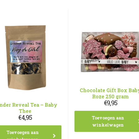
Chocolate Gift Box Bab
Roze 250 gram
€
9,95
nder Reveal Tea – Baby
Thee
€
4,95
Toevoegen aan
winkelwagen
Toevoegen aan