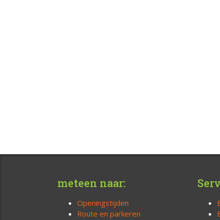
meteen naar:
Serv
Openingstijden
Route en parkeren