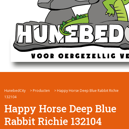
HunebedCity
>
Producten
>
Happy Horse Deep Blue Rabbit Richie
132104
Happy Horse Deep Blue
Rabbit Richie 132104